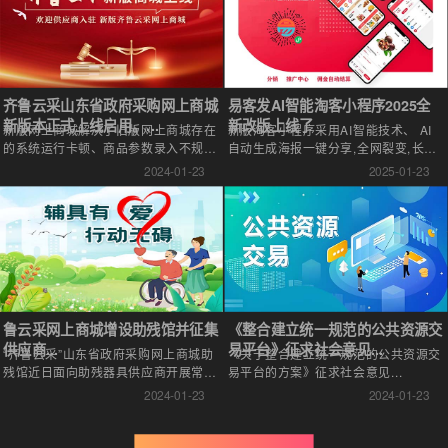
齐鲁云采山东省政府采购网上商城
易客发AI智能淘客小程序2025全
新版本正式上线启用。...
新改版上线了
新版网上商城解决了旧版网上商城存在
新版淘客小程序采用AI智能技术、 AI
的系统运行卡顿、商品参数录入不规
自动生成海报一键分享,全网裂变,长期
范、电商平台接入控制管理弱、供应商
绑定 持续收佣! 易推广,操作简单。不
2024-01-23
2025-01-23
角色分类不清晰等问题...
用耗费人工成本。解决创业痛点。...
鲁云采网上商城增设助残馆并征集
《整合建立统一规范的公共资源交
供应商...
易平台》征求社会意见...
“齐鲁云采”山东省政府采购网上商城助
《关于整合建立统一规范的公共资源交
残馆近日面向助残器具供应商开展常杰
易平台的方案》征求社会意见...
化征集工作。...
2024-01-23
2024-01-23